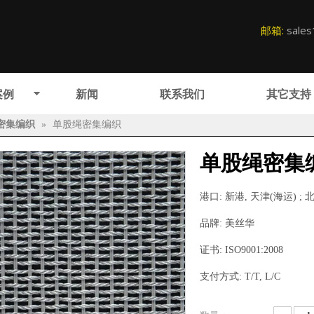
邮箱:
sale
案例
新闻
联系我们
其它支持
密集编织
»
单股绳密集编织
单股绳密集
港口: 新港, 天津(海运) ;
品牌: 美丝华
证书: ISO9001:2008
支付方式: T/T, L/C