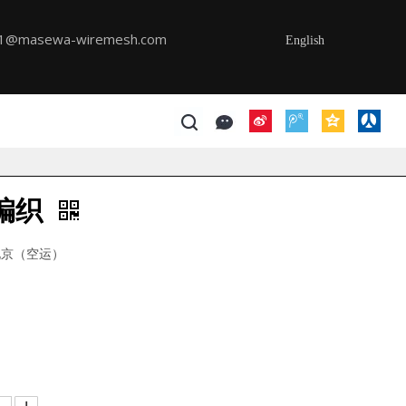
s1@masewa-wiremesh.com
English
编织
 北京（空运）