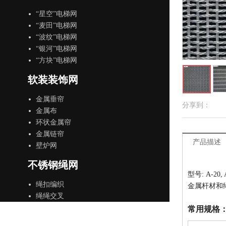
“星空”电梯网
“麦田”电梯网
“波纹”电梯网
“银河”电梯网
“方块”电梯网
软装装饰网
金属垂帘
分享到：
金属布
环状金属帘
金属链帘
产品描述
壁炉网
不锈钢绳网
型号: A-20, A
绳扣编织
金属杆材和
绳绳交叉
常用规格