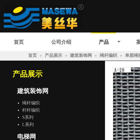
首页
公司介绍
产品
首页
»
产品展示
»
建筑装饰网
»
绳杆编织
»
单股绳
产品展示
建筑装饰网
绳杆编织
杆杆编织
S系列
L系列
电梯网