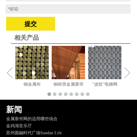
提交
相关产品
午后时光------小故事
东京宮下公园
属帘
铜金属布
铜材质金属垂帘
“波纹”电梯网
“麦
万科-大理拾叁月金属装饰网带应用
上海虹口SOHO
深圳中州南山万豪，最不像万豪的万豪
新闻
吊顶：光线与色彩的柔光反射，室内设计新宠儿。
金属垂帘网的适用哪些场合
金鸡湖音乐厅
苏州圆融时代广场Sundan Life
“建材界的绿萝”--金属装饰网