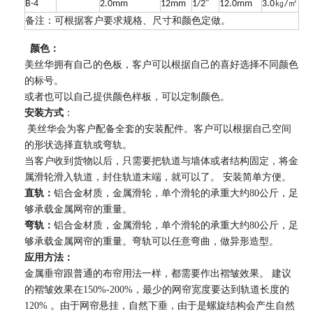
㎏
㎡
B-4
2.0mm
12mm
1/2″
12.0mm
3.0
/
客户
备注：可根据
要求规格、尺寸和颜色定做。
颜色：
美丝华拥有自己的色板，客户可以根据自己的喜好选择不同颜色
的标号。
或者也可以自己提供颜色样板，可以定制颜色。
安装方式
：
美丝华会为客户配备全套的安装配件。客户可以根据自己空间
的形状选择直轨或弯轨。
当客户收到货物以后，只需要把轨道与墙体或者结构固定，将金
属滑轮滑入轨道，封住轨道末端，就可以了。 安装简单方便。
直轨：
铝合金材质，金属滑轮，单个滑轮的承重大约80公斤，足
够承载金属网帘的重量。
弯轨：
铝合金材质，金属滑轮，单个滑轮的承重大约80公斤，足
够承载金属网帘的重量。弯轨可以任意弯曲，做异形造型。
应用方法：
金属垂帘跟普通的布帘用法一样，都需要作出褶皱效果。 建议
的褶皱效果在150%-200%，最少的网帘宽度要达到轨道长度的
120% 。由于网帘悬挂，自然下垂，由于是螺旋结构会产生自然