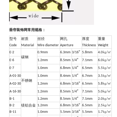
垂帘装饰网常用规格：
型号
材质
丝径
网孔
厚度
重量
Code
Material
Wire diameter
Aperture
Thickness
Weight
㎏
㎡
E-2
0.9mm
6.3mm
3/16″
5.8mm
4.0
/
碳钢
㎏
㎡
E-6
1.2mm
8.5mm
1/4″
7.1mm
6.0
/
㎏
㎡
E-7
1.0mm
6.8mm
1/4″
6.5mm
5.5
/
㎏
㎡
A-01-30
1.0mm
8.4mm
1/4″
6.7mm
3.5
/
不锈钢
㎏
㎡
A-02-30
1.2mm
6.8mm
3/16″
6.5mm
5.8
/
㎏
㎡
A-16-30
1.2mm
8.5mm
1/4″
7.1mm
5.0
/
㎏
㎡
B-1
1.2mm
8.5mm
1/4″
7.1mm
2.0
/
㎏
㎡
镁铝
B-2
1.2mm
6.8mm
3/16″
6.5mm
2.5
/
合金
㎏
㎡
B-11
1.0mm
5.5mm
3/16″
5.5mm
1.7
/