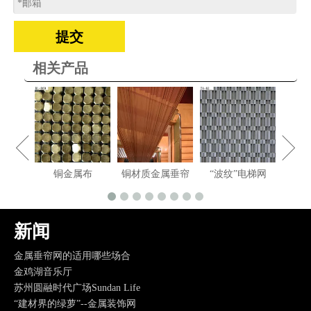
提交
相关产品
“麦
午后时光------小故事
东京宮下公园
属帘
铜金属布
铜材质金属垂帘
“波纹”电梯网
万科-大理拾叁月金属装饰网带应用
上海虹口SOHO
深圳中州南山万豪，最不像万豪的万豪
新闻
吊顶：光线与色彩的柔光反射，室内设计新宠儿。
金属垂帘网的适用哪些场合
金鸡湖音乐厅
苏州圆融时代广场Sundan Life
“建材界的绿萝”--金属装饰网
粗丝与细丝绳的受力比较