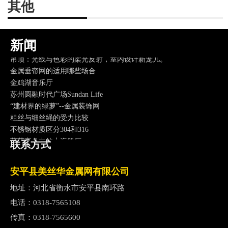
其他
东京宮下公园
万科-大理拾叁月金属装饰网带应用
上海虹口SOHO
新闻
深圳中州南山万豪，最不像万豪的万豪
吊顶：光线与色彩的柔光反射，室内设计新宠儿。
金属垂帘网的适用哪些场合
金鸡湖音乐厅
苏州圆融时代广场Sundan Life
“建材界的绿萝”--金属装饰网
粗丝与细丝绳的受力比较
不锈钢材质区分304和316
茫茫夜色中的上海船厂
联系方式
上海船厂不锈钢造型竣工
金属珠链在电视剧《小丈夫》中崭露锋芒
安平县美丝华金属网有限公司
2017新年快乐，我们和你在一起
南京江苏大剧院
地址：河北省衡水市安平县南环路
灵动的琴弦-虹口SOHO
电话：
0318-7565108
原材料市场动荡
传真：
0318-7565600
雾霾红色预警