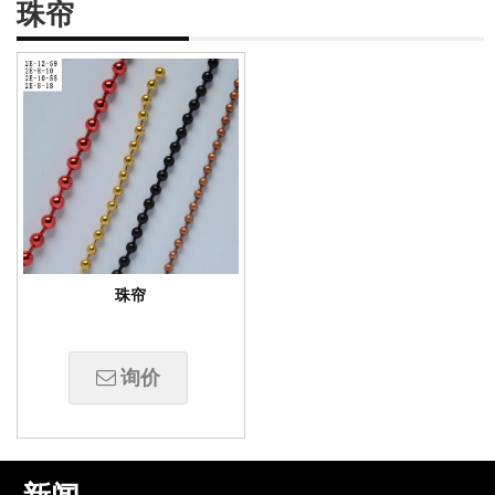
珠帘
珠帘
询价
午后时光------小故事
东京宮下公园
万科-大理拾叁月金属装饰网带应用
上海虹口SOHO