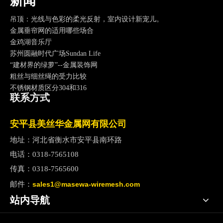
新闻
深圳中州南山万豪，最不像万豪的万豪
吊顶：光线与色彩的柔光反射，室内设计新宠儿。
金属垂帘网的适用哪些场合
金鸡湖音乐厅
苏州圆融时代广场Sundan Life
“建材界的绿萝”--金属装饰网
粗丝与细丝绳的受力比较
不锈钢材质区分304和316
联系方式
茫茫夜色中的上海船厂
上海船厂不锈钢造型竣工
金属珠链在电视剧《小丈夫》中崭露锋芒
安平县美丝华金属网有限公司
2017新年快乐，我们和你在一起
地址：河北省衡水市安平县南环路
南京江苏大剧院
电话：
0318-7565108
灵动的琴弦-虹口SOHO
原材料市场动荡
传真：
0318-7565600
雾霾红色预警
邮件
：
sales1@masewa-wiremesh.com
午后时光------小故事
站内导航
东京宮下公园
万科-大理拾叁月金属装饰网带应用