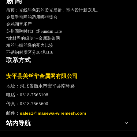
新闻
深圳中州南山万豪，最不像万豪的万豪
吊顶：光线与色彩的柔光反射，室内设计新宠儿。
金属垂帘网的适用哪些场合
金鸡湖音乐厅
苏州圆融时代广场Sundan Life
“建材界的绿萝”--金属装饰网
粗丝与细丝绳的受力比较
不锈钢材质区分304和316
茫茫夜色中的上海船厂
联系方式
上海船厂不锈钢造型竣工
金属珠链在电视剧《小丈夫》中崭露锋芒
安平县美丝华金属网有限公司
2017新年快乐，我们和你在一起
地址：河北省衡水市安平县南环路
南京江苏大剧院
灵动的琴弦-虹口SOHO
电话：
0318-7565108
原材料市场动荡
传真：
0318-7565600
雾霾红色预警
邮件
：
sales1@masewa-wiremesh.com
午后时光------小故事
站内导航
东京宮下公园
万科-大理拾叁月金属装饰网带应用
上海虹口SOHO