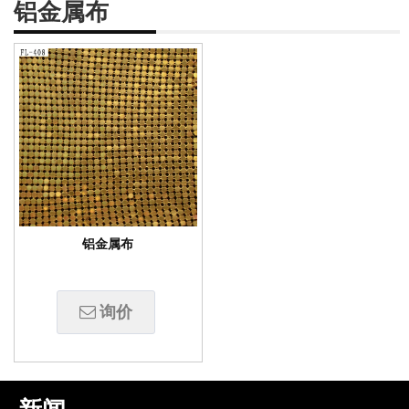
铝金属布
铝金属布
询价
午后时光------小故事
东京宮下公园
万科-大理拾叁月金属装饰网带应用
上海虹口SOHO